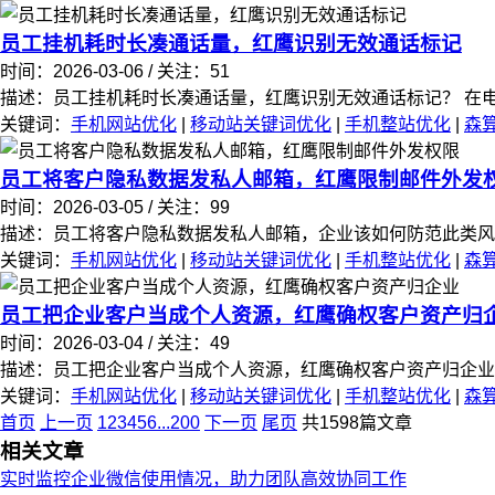
员工挂机耗时长凑通话量，红鹰识别无效通话标记
时间：2026-03-06 / 关注：51
描述：员工挂机耗时长凑通话量，红鹰识别无效通话标记？ 在电话
关键词：
手机网站优化
|
移动站关键词优化
|
手机整站优化
|
森
员工将客户隐私数据发私人邮箱，红鹰限制邮件外发
时间：2026-03-05 / 关注：99
描述：员工将客户隐私数据发私人邮箱，企业该如何防范此类风险？
关键词：
手机网站优化
|
移动站关键词优化
|
手机整站优化
|
森
员工把企业客户当成个人资源，红鹰确权客户资产归
时间：2026-03-04 / 关注：49
描述：员工把企业客户当成个人资源，红鹰确权客户资产归企业，这
关键词：
手机网站优化
|
移动站关键词优化
|
手机整站优化
|
森
首页
上一页
1
2
3
4
5
6
...
200
下一页
尾页
共1598篇文章
相关文章
实时监控企业微信使用情况，助力团队高效协同工作