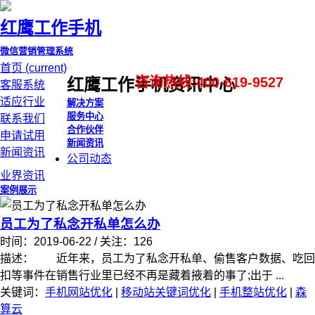
红鹰工作手机
微信营销管理系统
首页
(current)
咨询热线:400-619-9527
红鹰工作手机资讯中心
客服系统
适应行业
解决方案
服务中心
联系我们
合作伙伴
申请试用
新闻资讯
新闻资讯
公司动态
业界资讯
案例展示
员工为了私念开私单怎么办
时间：2019-06-22 / 关注：126
描述： 近年来，员工为了私念开私单、偷售客户数据、吃回
扣等事件在销售行业里已经不再是藏着掖着的事了;出于 ...
关键词：
手机网站优化
|
移动站关键词优化
|
手机整站优化
|
森
算云