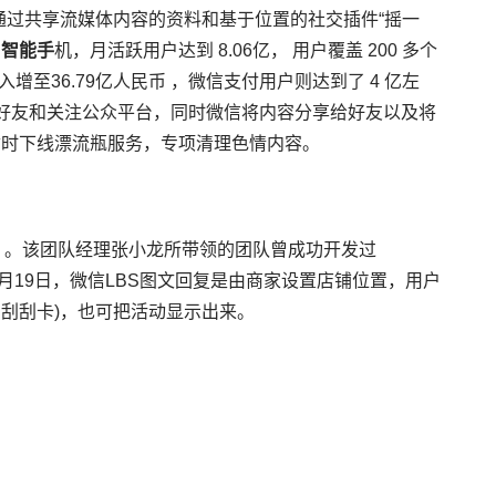
通过共享流媒体内容的资料和基于位置的社交插件“摇一
的
智能手
机，月活跃用户达到 8.06亿， 用户覆盖 200 多个
入增至36.79亿人民币 ，微信支付用户则达到了 4 亿左
加好友和关注公众平台，同时微信将内容分享给好友以及将
和暂时下线漂流瓶服务，专项清理色情内容。
团队打造 。该团队经理张小龙所带领的团队曾成功开发过
10月19日，微信LBS图文回复是由商家设置店铺位置，用户
刮刮卡)，也可把活动显示出来。