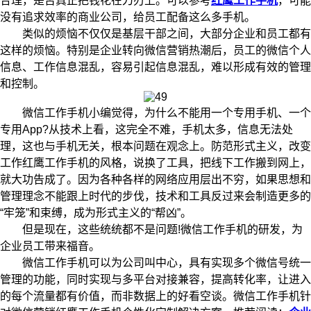
合理，是否真正把钱花在刀刃上。可以参考
红鹰工作手机
，可能
没有追求效率的商业公司，给员工配备这么多手机。
类似的烦恼不仅仅是基层干部之间，大部分企业和员工都有
这样的烦恼。特别是企业转向微信营销热潮后，员工的微信个人
信息、工作信息混乱，容易引起信息混乱，难以形成有效的管理
和控制。
微信工作手机小编觉得，为什么不能用一个专用手机、一个
专用App?从技术上看，这完全不难，手机太多，信息无法处
理，这也与手机无关，根本问题在观念上。防范形式主义，改变
工作红鹰工作手机的风格，说换了工具，把线下工作搬到网上，
就大功告成了。因为各种各样的网络应用层出不穷，如果思想和
管理理念不能跟上时代的步伐，技术和工具反过来会制造更多的
“牢笼”和束缚，成为形式主义的“帮凶”。
但是现在，这些统统都不是问题!微信工作手机的研发，为
企业员工带来福音。
微信工作手机可以为公司叫中心，具有实现多个微信号统一
管理的功能，同时实现与多平台对接兼容，提高转化率，让进入
的每个流量都有价值，而非数据上的好看空谈。微信工作手机针