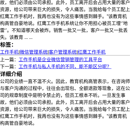
故，他们必须由公司承担。此外，员工离开后会占用大量的客户
资源，给公司带来巨大的损失，令人痛苦。当我给每个员工配上
红鹰工作手机时，我再也没有为这些事情感到棘手。”该教育机
构高管自豪地说。红鹰工作手机系统让你不用担心被员工埋‘’地
雷‘’。不知道哪天会被炸。销售一批又一批，客户一批又一批丢
失。该教育 ... ...
标签：
工作手机
|
微信管理系统
|
客户管理系统
|
红鹰工作手机
上一篇：
工作手机是企业微信营销管理的工具平台
下一篇：
工作手机与私人手机的不同，能不能区分呢？
详细介绍
公司的业绩一直不温不火。因此，教育机构高管表示，在咨询师
与客户沟通的过程中，往往会出现包、全额退款等现象，这在公
司的规章制度中是明令禁止的，但员工根本不听。一旦发生事
故，他们必须由公司
承担
。此外，员工离开后会占用大量的客户
资源，给公司带来巨大的损失，令人痛苦。当我给每个员工配上
红鹰工作手机时，我再也没有为这些事情感到棘手。”该教育机
构高管自豪地说。