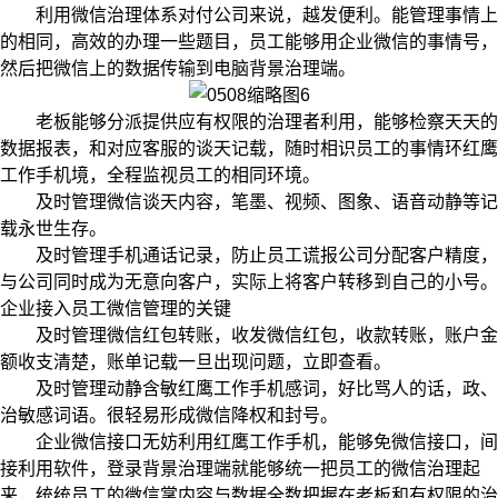
利用微信治理体系对付公司来说，越发便利。能管理事情上
的相同，高效的办理一些题目，员工能够用企业微信的事情号，
然后把微信上的数据传输到电脑背景治理端。
老板能够分派提供应有权限的治理者利用，能够检察天天的
数据报表，和对应客服的谈天记载，随时相识员工的事情环红鹰
工作手机境，全程监视员工的相同环境。
及时管理微信谈天内容，笔墨、视频、图象、语音动静等记
载永世生存。
及时管理手机通话记录，防止员工谎报公司分配客户精度，
与公司同时成为无意向客户，实际上将客户转移到自己的小号。
企业接入员工微信管理的关键
及时管理微信红包转账，收发微信红包，收款转账，账户金
额收支清楚，账单记载一旦出现问题，立即查看。
及时管理动静含敏红鹰工作手机感词，好比骂人的话，政、
治敏感词语。很轻易形成微信降权和封号。
企业微信接口无妨利用红鹰工作手机，能够免微信接口，间
接利用软件，登录背景治理端就能够统一把员工的微信治理起
来，统统员工的微信掌内容与数据全数把握在老板和有权限的治