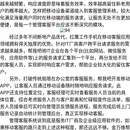
越来越频繁，响应速度即意味着服务效率，效率越高留住新老用
户的概率越大。怎样把移动设备渠道接入到客服管理系统，较大
化满足海量用户同时在移动端的服务请求，让服务无处不在更加
便捷，是每一个管理客服平台应该不断深究的模块。
经过多年不间断地产品迭代，红鹰工作手机在移动客服应用
领域拥有得天独厚的优势。针对IT厂商客户跨平台请求服务的需
求越来越多，帮我吧将IT企业在各个平台(比如网站、微信服务
号、应用软件等)上的服务请求汇集到一个平台，再分发给不同
的客服人员，实现即时响应客户需求，帮助企业较大化的留住客
户。
另外，打破传统局限在办公室的客服服务，帮我吧开发移动
APP，让客服人员通过移动设备随时随地响应服务请求。此
APP还支持位置定位，客服经理可实时查看服务人员当前的具
体位置，综合考虑服务人员与客户距离和忙碌程度作出派单，服
务人员接单后可实时向管理员反馈服务进程，服务完成后将上门
服务记录自动统计到管理后台，真正实现移动客服。
管理客服系统说到底是服务IT厂商及企业级应用软件的，如
果移动客服的路只走到上述这种程度，那还远远不够。金万维帮