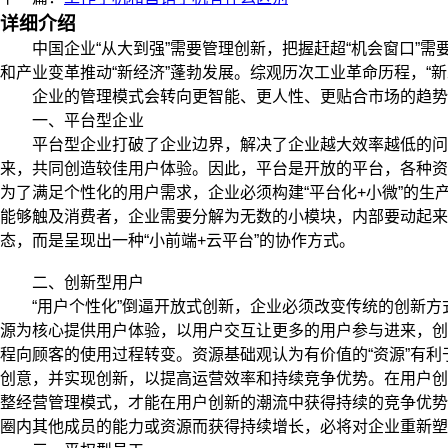
详细介绍
中国企业“从大到强”需要管理创新，把握赶超“机会窗口”需
和产业变革推动“新经济”蓬勃发展。综观历次工业革命历程，“
企业的管理模式会转向更智能、更人性、更贴合市场的趋势转
一、平台型企业
平台型企业打破了企业边界，解决了企业越大效率越低的问题
来，共同创造较佳用户体验。因此，平台是开放的平台，各种资
为了满足个性化的用户需求，企业必须构建“平台化+小微”的生
能够触及消费者，企业需要分解为无数的小模块，内部要动起来
态，而是呈现出一种“小前端+云平台”的协作方式。
二、创新型用户
“用户个性化”倒逼开放式创新，企业必须改变传统的创新方
源为核心提供用户体验，以用户交互让更多的用户参与进来，创
程向顾客的使用过程转变。资源基础观认为有价值的“资源”有
创意，并实现创新，以提高运营效率和持续竞争优势。在用户创
整经营管理模式，才能在用户创新的潮流中获得持续的竞争优势
圈内其他成员的能力或资源而获得持续增长，必将对企业重新塑