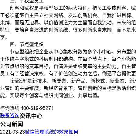
三、平权型员工
创客和赋权是平权型员工的两大特征。把员工变成创客、赋予
工必须能够自主建立社交网络、发现创新机会、自我推进目标、
束缚，而是无边界、以价值创造力为主旨而自我流动。未来的组
特征，要培育自演进的创新系统，很多创新来自末端，而不是来
享。
四、节点型组织
节点型组织把企业从中心集权分散为多个小中心。分布型的节
于传统金字塔式的科层制组织结构。在每个节点上，每个小微能
为节点组织的变革目标，自演进是组织变革的主要动力。自主管
员工有了经营决策权，有了价值创造动力之后，倒逼平台提供
“新经济”是新技术、新要素、新产品、新模式、新业态、新
业管理的主要维度，新经济背景下，管理创新的目标是激活组织
能，实现每个创客与组织共同创业、共享增值。
咨询热线:400-619-9527！
联系咨询
资讯中心
公司新闻
2021-03-23
微信管理系统的效果如何