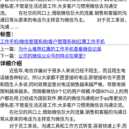
便私密,不管是生活还是工作,大多客户习惯用微信去沟通交
流。 在社交的风口上,借助微信巨大的流量,销售和客服的沟
通日常从原来的电话为主转变为微信为主。 对于员工来说，
沟通 ... ...
标签：
工作手机
|
微信管理系统
|
客户管理系统
|
红鹰工作手机
上一篇：
为什么推荐红鹰的工作手机查看微信记录
下一篇：
公司的微信公众号的特点在哪里?
详细介绍
近些年,电信诈骗对于很多人来说已经不陌生，而且陌生电
话被各种标记，所以大家都不愿意接听电话,即使接听也不愿意
和陌生人多说,同时政策监管对电话销售越来越严格，导致电销
限制越来越多。而随着微信8个亿的用户规模,中国90%以上的用
户都在用,已经成为国民软件.腾讯的微信沟通相对于qq等更加方
便私密,不管是生活还是工作,大多客户习惯用微信去沟通交流。
在社交的风口上,借助微信巨大的流量,销售和客服的沟通日
常从原来的电话为主转变为微信为主。
对于员工来说，沟通工具和工作方式转变,容易快速上手,而