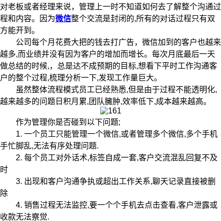
对老板或者经理来说，管理上一时不知道如何去了解整个沟通过
程和内容。因为
微信
整个交流是封闭的,所有的对话过程只有双
方能开到。
公司每个月花费大把的钱去打广告，微信加到的客户也越来
越多,而业绩并没有因为客户的增加而增长。每次月底最后一天
做总结的时候,，总是达不成预期的目标,想看下平时工作沟通客
户的整个过程,梳理分析一下,发现工作量巨大。
虽然整体流程模式员工已经熟悉,但是由于过程不能透明化,
越来越多的问题日积月累,团队臃肿,效率低下,成本越来越高。
作为管理你是否碰到以下问题;
1. 一个员工只能管理一个微信,或者管理多个微信,多个手机
手忙脚乱,无法有序处理问题.
2. 每个员工对外话术,标签自成一套,客户交流混乱回复不及
时
3. 出现和客户沟通争执或超出工作关系,聊天记录直接被删
除
4. 销售过程无法监控,要一个个手机去点击查看,客户泄露或
收款无法察觉.