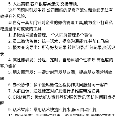
5. 人员离职,客户很容易流失,交接麻烦,
这些问题时刻发生着,公司面临的是资产流失和业绩无法有
效提升的风险.
现在有一套专门针对企业的微信管理工具,成为企业打造私
域流量不可或缺的工具!
1. 多微信号聚合管理,一个人同屏管理多个微信
2. 员工微信监管：统一话术，提高沟通能力,并防止飞单
3. 报表查询导出：所有好友记录,转账记录,红包记录,会话记
录
4. 高性能群发：分组，定时，自动添加个性称呼,有温度的
客户维护
5. 朋友圈群发：一键定时群发朋友圈，提高朋友圈营销效
率
6. 办公协作：多个坐席微信远程协作共同服务同一客户
7. 人群画像：通过标签对好友进行多维度精准归类
8. CRM管理：微信好友资料登记/服务登记/回访时间到点提
醒
9. 话术智库：常用话术快捷回复/机器人自动回复
11. 数据漫游：手机微信聊天，消息实时同步,云端保存不丢