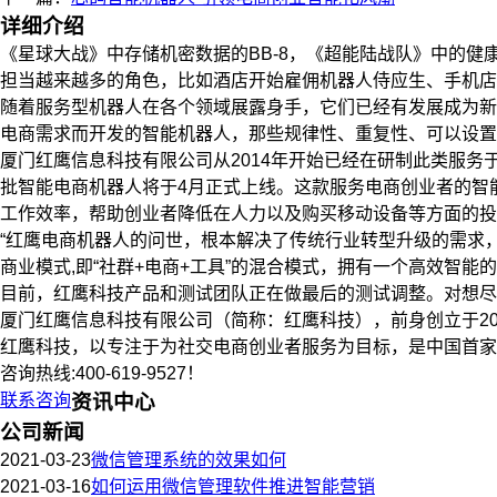
详细介绍
《星球大战》中存储机密数据的BB-8，《超能陆战队》中的
担当越来越多的角色，比如酒店开始雇佣机器人侍应生、手机店
随着服务型机器人在各个领域展露身手，它们已经有发展成为新
电商需求而开发的智能机器人，那些规律性、重复性、可以设置
厦门红鹰信息科技有限公司从2014年开始已经在研制此类服
批智能电商机器人将于4月正式上线。这款服务电商创业者的智
工作效率，帮助创业者降低在人力以及购买移动设备等方面的投
“红鹰电商机器人的问世，根本解决了传统行业转型升级的需求
商业模式,即“社群+电商+工具”的混合模式，拥有一个高效智能的
目前，红鹰科技产品和测试团队正在做最后的测试调整。对想尽
厦门红鹰信息科技有限公司（简称：红鹰科技），前身创立于20
红鹰科技，以专注于为社交电商创业者服务为目标，是中国首家
咨询热线:400-619-9527！
联系咨询
资讯中心
公司新闻
2021-03-23
微信管理系统的效果如何
2021-03-16
如何运用微信管理软件推进智能营销