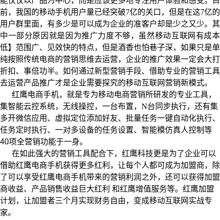
能仅仅以产品为中心，而是应该更多地专注用户体验和感受。目
前，我国的移动手机用户量已经突破
7
亿的关口，但是在这7亿的
用户群里面，有多少是可以成为企业的准客户却是少之又少。其
中一部分原因就是因为推广力度不够，虽然移动互联网有成本
低】范围广、见效快的特点，但是酒香也怕巷子深，如果只是单
纯按照传统电商的营销思维去运营，企业的推广效果一定会大打
折扣、事倍功半。如何通过新型营销手段、借助专业的营销工具
去运营产品推广才是企业需要探究的移动互联网营销新模式。
红鹰电商手机，就是专为移动电商营销所研发的专业工具，
集智能云控系统，无线操控，一台布置，
N
台同步执行，还有集
多开微信应用、虚拟定位添加好友、批量任务一键自动化执行、
任务定时执行、一对多设备的任务设置、智能模仿真人控制等
40
项全营销功能于一身。
在如此强大的营销工具配合下，红鹰科技更是为了企业可以
借助红鹰电商手机获得更多红利，让每个人都可成为加盟商，除
了可以享受红鹰电商手机带来的营销利润之外，还可以获得加盟
商收益、产品销售收益巨大红利 和红鹰增值服务等。红鹰加盟
计划，让加盟者三个月实现财务自由，变成移动互联网实战专
家。