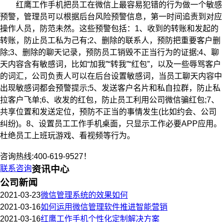
红鹰工作手机把员工在微信上最容易犯错的行为做一个敏感
预警，管理员可以根据后台风险预警信息，第一时间追责到对应
操作人员，防范未然。这些预警包括：1、收到的转账和发起的
转账，防止员工私为己有;2、删除的联系人，预防把重要客户删
除;3、删除的聊天记录，预防员工销毁不正当行为的证据;4、聊
天内容含有敏感词，比如“加我”“转我”“红包”，以及一些辱骂客户
的词汇，公司负责人可以在后台设置敏感词，当员工聊天内容中
出现敏感词都会预警提示;5、发送客户名片和私自拉群，防止私
拉客户飞单;6、收发的红包，防止员工利用公司微信骗红包;7、
共享位置和发送定位，预防不正当的事情发生(比如约会、公司
纠纷)。8、设置员工工作手机桌面，只显示工作必要APP应用。
杜绝员工上班玩游戏、看视频等行为。
咨询热线:400-619-9527！
联系咨询
资讯中心
公司新闻
2021-03-23
微信管理系统的效果如何
2021-03-16
如何运用微信管理软件推进智能营销
2021-03-16
红鹰工作手机个性化定制解决方案