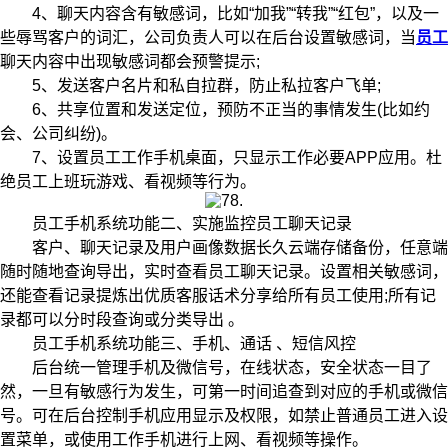
4、聊天内容含有敏感词，比如“加我”“转我”“红包”，以及一
些辱骂客户的词汇，公司负责人可以在后台设置敏感词，当
员工
聊天内容中出现敏感词都会预警提示;
5、发送客户名片和私自拉群，防止私拉客户飞单;
6、共享位置和发送定位，预防不正当的事情发生(比如约
会、公司纠纷)。
7、设置员工工作手机桌面，只显示工作必要APP应用。杜
绝员工上班玩游戏、看视频等行为。
员工手机系统功能二、实施监控员工聊天记录
客户、聊天记录及用户画像数据长久云端存储备份，任意端
随时随地查询导出，实时查看员工聊天记录。设置相关敏感词，
还能查看记录提炼出优质客服话术分享给所有员工使用;所有记
录都可以分时段查询或分类导出 。
员工手机系统功能三、手机、通话 、短信风控
后台统一管理手机及微信号，在线状态，安全状态一目了
然，一旦有敏感行为发生，可第一时间追查到对应的手机或微信
号。可在后台控制手机应用显示及权限，如禁止普通员工进入设
置菜单，或使用工作手机进行上网、看视频等操作。