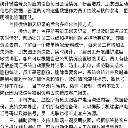
统计微信号及对应的设备每日会话情况、粉丝增减、朋友圈互动
信息的数据，管理员可将这些数据作为员工绩效考核的参考，更
明细化管理团队。
监控微信聊天记录的后台多样化监控方式。
一、微信方面：监控所有员工聊天记录，可以及时掌控员工
实时情况，帮助提升员工业绩和控制问题;监控所有红包、转账
资金去向，了解每一个成单情况;新粉统计，每天员工有增加丢
失新粉，朋友圈更新次数，实时统计，了解员工开发维护进度;
敏感词汇，客户可以根据自己公司情况设置敏感词汇，员工有使
用敏感词汇系统自动预警并记录，防止走私单，规范聊天话术;
删粉统计，员工恶意删粉，删除重要客户，系统会统计并及时追
踪到被删粉丝的详细信息和资料，及时追回;离线提示，微信号
在线不在线，一目了然;封号留档，微信号被封，资料不丢失，
防止因为微信号被封资料丢失造成客户损失。
二、手机方面：监控所有员工跟客户电话沟通内容，数据备
份，支持文本导出，手机所有短信备份。可以屏蔽手机端客户电
话号码以及微信号，员工离职也带不走客户资源。
三、辅助营销：支持电脑端一键发朋友圈，根据标签将客户
分类推送朋友圈内容。可以自动化模拟人工在朋友圈点赞互动。