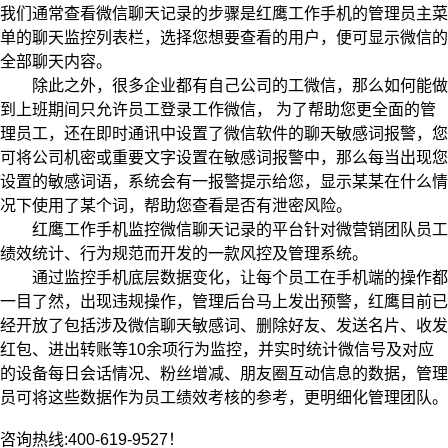
我们通常查看微信聊天记录的步骤是红鹰工作手机的管理员主菜
单的聊天监控列表栏，选择您想要查看的用户，便可显示微信的
全部聊天内容。
除此之外，很多企业都有自己公司的工微信，那么如何能做
到上班期间只允许员工登录工作微信， 为了帮助您更全面的管
理员工，还在即时通讯中设置了微信软件的聊天敏感词报警，您
可将公司机密或重要文字设置在敏感词报警中，那么每当出现您
设置的敏感词语，系统会有一报警提示给您，显示某某在什么情
况下使用了某个词，帮助您查看是否有泄密风险。
红鹰工作手机监控微信聊天记录的平台针对微营销团队员工
绩效统计、行为规范而开发的一款风控及管理系统。
通过监控手机底层数据变化，让每个员工在手机端的操作都
一目了然，出现违规操作，管理后台马上发出预警，红鹰目前已
经开放了包括涉及微信聊天敏感词、删除好友、发送名片、收发
红包、进出转账等10余项行为监控，并实时统计微信号及对应
的设备每日会话情况、粉丝增减、朋友圈互动信息的数据，管理
员可将这些数据作为员工绩效考核的参考，更明细化管理团队。
咨询热线:400-619-9527！