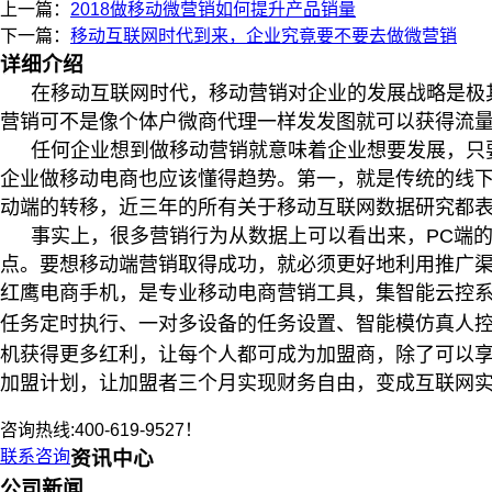
上一篇：
2018做移动微营销如何提升产品销量
下一篇：
移动互联网时代到来，企业究竟要不要去做微营销
详细介绍
在移动互联网时代，移动营销对企业的发展战略是极
营销可不是像个体户微商代理一样发发图就可以获得流
任何企业想到做移动营销就意味着企业想要发展，只
企业做移动电商也应该懂得趋势。第一，就是传统的线
动端的转移，近三年的所有关于移动互联网数据研究都
事实上，很多营销行为从数据上可以看出来，
PC
端
点。要想移动端营销取得成功，就必须更好地利用推广
红鹰电商手机，是专业移动电商营销工具，集智能云控
任务定时执行、一对多设备的任务设置、智能模仿真人
机获得更多红利，让每个人都可成为加盟商，除了可以享
加盟计划，让加盟者三个月实现财务自由，变成互联网
咨询热线:400-619-9527！
联系咨询
资讯中心
公司新闻