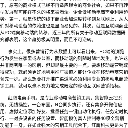
了，原有的商业模式已经不再适应现今的商业社会，如果不再转
型发展就可能在不久的将来被淘汰。企业做移动电商需要利用趋
势。第一，就是传统的线下商业会加速度转移到互联网上，从人
们对移动设备的依赖这也是显而易见的。其次，就是互联网商业
从
PC
端向移动端的转移，近三年的所有关于移动互联网数据研
究都表明，这个趋势极其明显，而且不可逆转。
事实上，很多营销行为从数据上可以看出来，
PC
端的浏览
行为发生在家里或办公室，而移动端的则随时随地发生。也许这
并非两者唯一的区别，但却是最主要的一点。要想移动端营销取
得成功，就必须更好地利用推广渠道才能让企业在移动电商营销
领先一步。那么想要打开推广渠道就必须利用专业的移动电商营
销工具，就可以毫不费力地完成既定的移动互联网营销指标。
红鹰电商手机，是专业移动电商营销工具，集智能云控系
统，无线操控，一台布置，
N
台同步执行，还有集多开微信应
用、虚拟定位添加好友、批量任务一键自动化执行、任务定时执
行、一对多设备的任务设置、智能模仿真人控制等
40
项全营销
功能于一身。在如此强大的营销工具配合下，红鹰科技更是为了