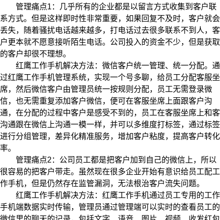
管理痛点1：几乎所有的企业都是以留言方式收集到客户联
系方式。但是这样即时性非常重要，如果回复不及时，客户就会
丢失，随着骚扰电话越来越多，打电话过去很多联系不到人，客
户更本就不愿意接听陌生电话。公司投入的资金不少，但是获取
的客户却很不理想。
红鹰工作手机解决方法：微信客户统一管理、统一分配。通
过红鹰工作手机管理系统，实现一个号多聊，给员工分配客服坐
席，然后微信客户由管理员统一按规则分配，员工无需登录微
信，也无需重复添加客户微信，便可在客服坐席上面跟客户沟
通，在分配的过程中客户是感受不到的，员工在客服坐席上和客
沟通跟在微信上沟通一模一样，并可以多维度打标签，通过标签
进行分组管理，差异化精准服务，增加客户粘度，提高客户转化
率。
管理痛点2：公司员工都是把客户加到自己的微信上，所以
很容易的把客户带走。虽然现在很多企业开始有意识给员工配工
作手机，但是仍然存在监管漏洞，无法根治客户流失问题。
红鹰工作手机解决方法：红鹰工作手机通过员工专用的工作
手机端数据实时传输，管理员通过管理端可以实时的查看员工的
微信里的聊天的记录，包括文字、语音、图片、视频、收发红包