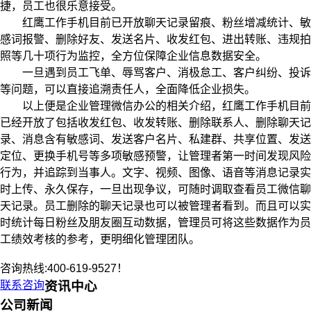
捷，员工也很乐意接受。
红鹰工作手机目前已开放聊天记录留痕、粉丝增减统计、敏
感词报警、删除好友、发送名片、收发红包、进出转账、违规拍
照等几十项行为监控，全方位保障企业信息数据安全。
一旦遇到员工飞单、辱骂客户、消极怠工、客户纠纷、投诉
等问题，可以直接追溯责任人，全面降低企业损失。
以上便是企业管理微信办公的相关介绍，红鹰工作手机目前
已经开放了包括收发红包、收发转账、删除联系人、删除聊天记
录、消息含有敏感词、发送客户名片、私建群、共享位置、发送
定位、更换手机号等多项敏感预警，让管理者第一时间发现风险
行为，并追踪到当事人。文字、视频、图像、语音等消息记录实
时上传、永久保存，一旦出现争议，可随时调取查看员工微信聊
天记录。员工删除的聊天记录也可以被管理者看到。而且可以实
时统计每日粉丝及朋友圈互动数据，管理员可将这些数据作为员
工绩效考核的参考，更明细化管理团队。
咨询热线:400-619-9527！
联系咨询
资讯中心
公司新闻