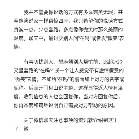
我并不需要你说话的方式有多么完美无瑕，甚
至像演说家一样语惊四座，我只希望你的说话方式
真诚一点，少点套路，多点像你微笑时那么美丽的
温度。聊天中，最讨厌别人问“在吗”或者发“微笑”表
情。
有事叨扰别人，想麻烦别人帮忙前，比起冰冷
又显套路的“在吗?”或一个让人感觉带有虚情假意的
“微笑”表情，不如给“在吗”的前面加上对方的名字或
昵称。后面开门见山说主题，这样显得近人情有温
度，收到信息的人也会回复你，当对方回复你后，
你再态度和蔼地说明自己需要对方帮助的原因。
关于微信聊天注意事项的资讯就介绍到这里
了，微