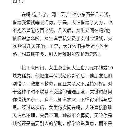
如下：
在吗?怎么了。网上买了1件小东西差几元钱，
借给我零钱等会还你。于是，大汪借给了对方，也
不抱希望能收回这钱。几天后，女生又问在吗?他
依旧说怎么啦，女生说手机欠费了支付宝没钱，交
20块过几天还他。于是，大汪依旧接受对方的套
路，想着钱不多，别人困难时能帮忙就帮帮。
接下来时间，女生总会问大汪借几元零钱或10
块充话费，他把这事情说给他哥们后，他朋友让他
别借了，救急不救穷，而且关系又不是特别好。对
于这种平时不联系不交流的普通朋友，关键时刻问
你借钱买东西，多半只知道索取，不懂得珍惜与感
恩。经过这次后，女生每次问在吗，大汪直接删聊
天信息不理，只要不理，她就不会再问。无论你是
缺钱还是需要别人的帮助，都学会说重点，而不是