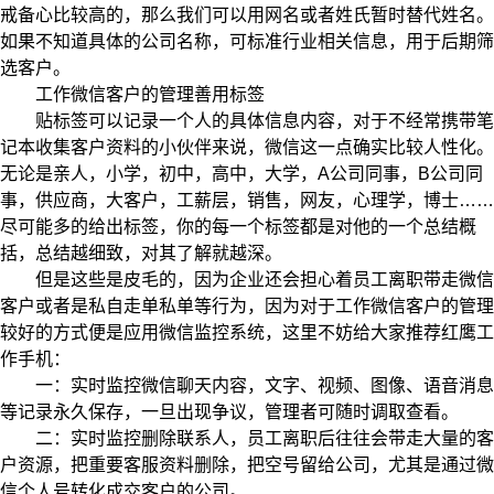
戒备心比较高的，那么我们可以用网名或者姓氏暂时替代姓名。
如果不知道具体的公司名称，可标准行业相关信息，用于后期筛
选客户。
工作微信客户的管理善用标签
贴标签可以记录一个人的具体信息内容，对于不经常携带笔
记本收集客户资料的小伙伴来说，微信这一点确实比较人性化。
无论是亲人，小学，初中，高中，大学，A公司同事，B公司同
事，供应商，大客户，工薪层，销售，网友，心理学，博士……
尽可能多的给出标签，你的每一个标签都是对他的一个总结概
括，总结越细致，对其了解就越深。
但是这些是皮毛的，因为企业还会担心着员工离职带走微信
客户或者是私自走单私单等行为，因为对于工作微信客户的管理
较好的方式便是应用微信监控系统，这里不妨给大家推荐红鹰工
作手机：
一：实时监控微信聊天内容，文字、视频、图像、语音消息
等记录永久保存，一旦出现争议，管理者可随时调取查看。
二：实时监控删除联系人，员工离职后往往会带走大量的客
户资源，把重要客服资料删除，把空号留给公司，尤其是通过微
信个人号转化成交客户的公司。