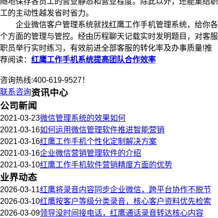
随地保存各员工的营业静态和营业程度。除此以外，还能集结职
工的主动性越发省时省力。
企业微信客户管理系统就找红鹰工作手机管理系统，给你各
个方面的管理与管控。经由历程聊天记载实时发明题目，对客服
职员举行实时练习，有效前进全部客服的转化率及办事质量!推
荐阅读：
红鹰工作手机系统提高团队合作效率
咨询热线:400-619-9527！
联系咨询
资讯中心
公司新闻
2021-03-23
微信管理系统的效果如何
2021-03-16
如何运用微信管理软件推进智能营销
2021-03-16
红鹰工作手机个性化定制解决方案
2021-03-16
企业微信营销管理软件的介绍
2021-03-10
红鹰工作手机软件营销精度方面的优势
业界动态
2026-03-11
红鹰将录音内容同步企业微信，跨平台协作不脱节
2026-03-10
红鹰按客户等级分类录音，核心客户资料优先检索
2026-03-09
领导没时间接电话，红鹰通话录音转达核心内容