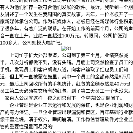
这段时间在网上都有公司寻找微信管理软件的身影，希望能
有人为他们推荐一款符合他们发展的软件。最近，我听到一个朋
友讲述了一个发生在我周围的真实故事。去年，一位老板开了一
家新媒体承包公司。作为新媒体人，老板已经在新媒体行业积累
了很多年，有着广泛的联系。在开始工作的前两个月，公司的声
音一直在上升，业绩一直超过100万元。转眼间，公司扩张到
100多人，公司规模大幅扩张。
上司忙于扩大外部渠道，公司到了第三个月，业绩突然减
半，几次分析都做不到，没有头绪。月底上司突然检查了员工的
手机，发现员工和客户胡说八道，向客户骗取了红包员工们知
道，但上司一直被蒙在鼓里，其中一个员工的金额竟然是8万月
元，最后上司回收所有的手机统计，红包的金额竟然是40万元!
员工第二天必须提交所有的红包，到了第二天员工一个也没来。
一家百人公司就这样一夜之间只剩下一个空壳!公司倒闭了。
企业管理是企业正常运行和发展的保证，也是企业利润和财
产的有力保证。一旦企业管理出现漏洞和盲区，百年基础行业就
像千里之堤，溃于蚁穴，瞬间崩溃。工作微信管理软件对企业监
管的重要性是显而易见的!