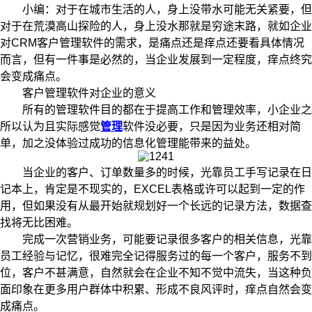
小编：对于在城市生活的人，身上没带水可能无关紧要，但
对于在荒漠高山探险的人，身上没水那就是穷途末路，就如企业
对CRM客户管理软件的需求，是痛点还是痒点还要看具体情况
而言，但有一件事是必然的，当企业发展到一定程度，痒点终究
会变成痛点。
客户管理软件对企业的意义
所有的管理软件目的都在于提高工作和管理效率，小企业之
所以认为且实际感觉
管理
软件没必要，只是因为业务还相对简
单，加之没体验过成功的信息化管理能带来的益处。
当企业的客户、订单数量多的时候，光靠员工手写记录在日
记本上，肯定是不现实的，EXCEL表格或许可以起到一定的作
用，但如果没有从最开始就规划好一个长远的记录方法，数据查
找将无比困难。
完成一次营销业务，可能要记录很多客户的相关信息，光靠
员工经验与记忆，很难完全记得服务过的每一个客户，服务不到
位，客户不甚满意，自然就会在企业不知不觉中流失，当这种负
面印象在更多用户群体中积累、形成不良风评时，痒点自然会变
成痛点。