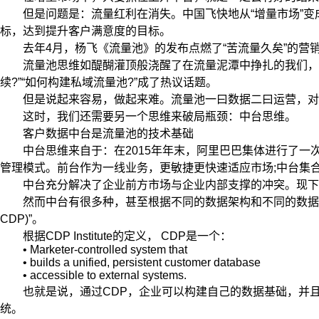
但是问题是：流量红利在消失。中国飞快地从“增量市场”变成
标，达到提升客户满意度的目标。
去年4月，杨飞《流量池》的发布点燃了“苦流量久矣”的营销圈
流量池思维如醍醐灌顶般浇醒了在流量泥潭中挣扎的我们，随后
续?”“如何构建私域流量池?”成了热议话题。
但是说起来容易，做起来难。流量池一曰数据二曰运营，对于
这时，我们还需要另一个思维来破局瓶颈：中台思维。
客户数据中台是流量池的技术基础
中台思维来自于：在2015年年末，阿里巴巴集体进行了一次
管理模式。前台作为一线业务，更敏捷更快速适应市场;中台集
中台充分解决了企业前方市场与企业内部支撑的冲突。现下经
然而中台有很多种，甚至根据不同的数据架构和不同的数据类型，数据
CDP)”。
根据CDP Institute的定义， CDP是一个：
• Marketer-controlled system that
• builds a unified, persistent customer database
• accessible to external systems.
也就是说，通过CDP，企业可以构建自己的数据基础，并且业
统。