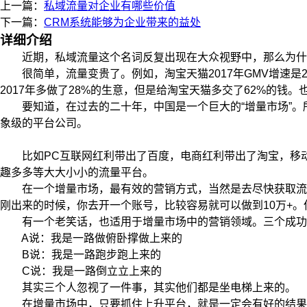
上一篇：
私域流量对企业有哪些价值
下一篇：
CRM系统能够为企业带来的益处
详细介绍
近期，私域流量这个名词反复出现在大众视野中，那么为什么
很简单，流量变贵了。例如，淘宝天猫2017年GMV增速是28
2017年多做了28%的生意，但是给淘宝天猫多交了62%的钱。也
要知道，在过去的二十年，中国是一个巨大的“增量市场”。所
象级的平台公司。
比如PC互联网红利带出了百度，电商红利带出了淘宝，移动
趣多多等大大小小的流量平台。
在一个增量市场，最有效的营销方式，当然是去尽快获取流量
刚出来的时候，你去开一个账号，比较容易就可以做到10万+
有一个老笑话，也适用于增量市场中的营销领域。三个成功
A说：我是一路做俯卧撑做上来的
B说：我是一路跑步跑上来的
C说：我是一路倒立立上来的
其实三个人忽视了一件事，其实他们都是坐电梯上来的。
在增量市场中，只要抓住上升平台，就是一定会有好的结果