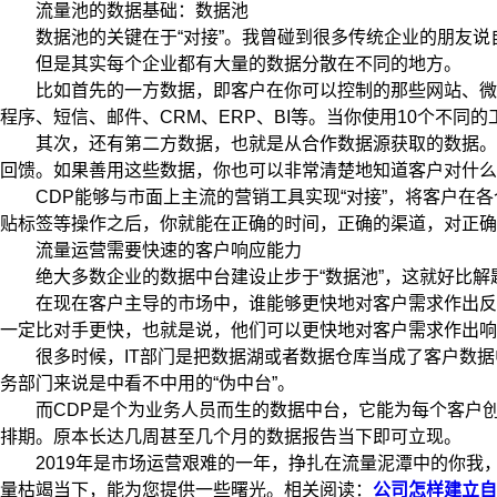
流量池的数据基础：数据池
数据池的关键在于“对接”。我曾碰到很多传统企业的朋友说
但是其实每个企业都有大量的数据分散在不同的地方。
比如首先的一方数据，即客户在你可以控制的那些网站、微信
程序、短信、邮件、CRM、ERP、BI等。当你使用10个不同
其次，还有第二方数据，也就是从合作数据源获取的数据。例
回馈。如果善用这些数据，你也可以非常清楚地知道客户对什么
CDP能够与市面上主流的营销工具实现“对接”，将客户在各
贴标签等操作之后，你就能在正确的时间，正确的渠道，对正确
流量运营需要快速的客户响应能力
绝大多数企业的数据中台建设止步于“数据池”，这就好比解
在现在客户主导的市场中，谁能够更快地对客户需求作出反应
一定比对手更快，也就是说，他们可以更快地对客户需求作出响
很多时候，IT部门是把数据湖或者数据仓库当成了客户数据
务部门来说是中看不中用的“伪中台”。
而CDP是个为业务人员而生的数据中台，它能为每个客户创建
排期。原本长达几周甚至几个月的数据报告当下即可立现。
2019年是市场运营艰难的一年，挣扎在流量泥潭中的你我，
量枯竭当下，能为您提供一些曙光。相关阅读：
公司怎样建立自