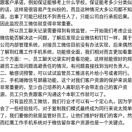
跟客户承诺，例如保证能够考上什么学校，保证能考多少分类似
的话，这样是很容易产生纠纷的，而且这种情况大多公司都不知
道，出事了可能已经找不到责任人了，只能公司自行承担后果。
因此监控员工微信就变得非常重要。
所以员工聊天记录需要得到有效监管，一开始我们考虑企业
微信能否解决这一问题，了解后发现企业微信和钉钉一样，属于
公司内部管理系统，对接员工微信目前没有办法实现，后来偶然
了解到红鹰工作手机系统，功能很全面，我们相对而言更加看重
三个方面：一、员工聊天记录实时查看功能，这样就能很好的规
避员工出现问题逃避责任的情况，有问题直接找到当时负责人。
二、敏感词预警，可以试试监管员工推送名片给小号或者同行。
三、手机端微信号屏蔽功能，这个对我们客户资源的保护来说是
非常重要的，至少自己培养的人离职后不会带走自己的客户资
源，员工只负责跟客户沟通这个本职工作就可以了。
只有监控员工微信，我们行业才可以有一个定心丸，因为学
会了一些经验技巧，对于复制我们模式最终成为同行来说太简单
了，我们要做的就是监管好员工，让他们维护好我们的客户，然
而红鹰工作手机系统对于微信留存客户资源也是一个关键点。