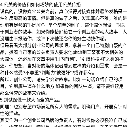
4.公关的价值和如何巧妙的使用公关传播
说真的，没做媒介公关之前，真心觉得对接媒体并最终发稿是一
件难度颇高的事情。但是真的做了之后，发现真心不难，难的是
你能有足够的“同理心”。举个简单的例子，某个媒体想做一期关
于创业者的故事，如果你能恰好给它一个创业者的动人故事，人
没理由不报道你，或许下次他还念你的好主动找你呢。
但是看看大部分创业公司的现状吧，拿着一个自己特别自豪的产
品，揪着自己家的公关负责人要求他pitch到某某家不太相关的
大媒体，还必须在文章中用“国内首创”、“引爆科技圈”之类的描
述。你想想，当对接的媒体记者看到这样的介绍和需求，会是一
种什么感受?不尊重?判断力“被强奸”?或许都有。
所以，创业公司，请先学会讲故事。比如一句话介绍自己的项
目，它到底牛逼在什么地方;如果你的团队牛逼，请不要继续用
那么俗套的故事来介绍。
5.别试图做一款大而全的产品。
同理：也别奢望市场满足所有人的需求。明确用户，开展有针对
性的活动。
其实作为一个创业公司品牌的负责人，有时候你必须强迫自己成