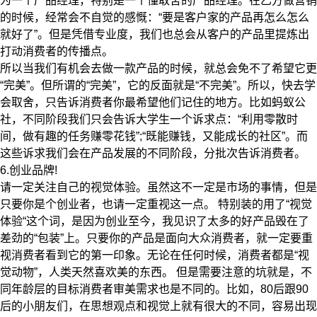
为一个产品经理，特别是一个懂取舍的产品经理。在乙方做营销
的时候，经常会不自觉的感慨：“要是客户家的产品再怎么怎么
就好了”。但是凭借专业度，我们也总会从客户的产品里提炼出
打动消费者的传播点。
所以当我们有机会去做一款产品的时候，就总会免不了希望它更
“完美”。但所谓的“完美”，它的反面就是“不完美”。所以，快去学
会取舍，只告诉消费者你最希望他们记住的地方。比如蚂蚁公
社，不同阶段我们只会告诉大学生一个诉求点：“利用零散时
间，做有趣的任务赚零花钱”;“既能赚钱，又能成长的社区”。而
这些诉求我们会在产品发展的不同阶段，分批次告诉消费者。
6.创业品牌!
请一定关注自己的视觉体验。虽然这不一定是市场的事情，但是
只要你是个创业者，也请一定重视这一点。 特别装的用了“视觉
体验“这个词，是因为创业至今，我见识了太多的好产品毁在了
差劲的“包装”上。只要你的产品是面向大众消费者，就一定要重
视消费者看到它的第一印象。无论在任何时候，消费者都是“视
觉动物”，人类天然喜欢美的东西。 但是需要注意的坑就是，不
同年龄层的目标消费者审美需求也是不同的。比如，80后跟90
后的小朋友们，在思想观点和视觉上就有很大的不同，容易出现