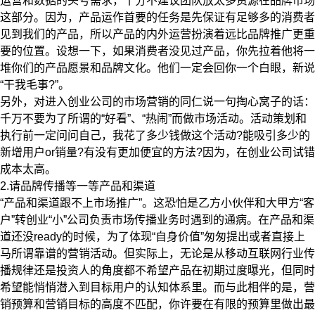
运营和数据的头号需求，十分不建议团队放太多资源在品牌市场
这部分。因为，产品运作首要的任务是先保证有足够多的消费者
见到我们的产品，所以产品的内外运营扮演着远比品牌推广更重
要的位置。设想一下，如果消费者没见过产品，你先拉着他将一
堆你们的产品愿景和品牌文化。他们一定会回你一个白眼，新说
“干我毛事?”。
另外，对进入创业公司的市场营销的同仁说一句掏心窝子的话：
千万不要为了所谓的“好看”、“热闹”而做市场活动。活动策划和
执行前一定问问自己，我花了多少钱做这个活动?能吸引多少的
新增用户or销量?有没有更加便宜的方法?因为，在创业公司试错
成本太高。
2.请品牌传播等一等产品和渠道
“产品和渠道跟不上市场推广”。这恐怕是乙方小伙伴和大甲方“客
户”转创业“小”公司负责市场传播业务时遇到的通病。在产品和渠
道还没ready的时候，为了体现“自身价值”匆匆提出或者直接上
马所谓靠谱的营销活动。但实际上，无论是从移动互联网行业传
播规律还是投资人的角度都不希望产品在初期过度曝光，但同时
希望能悄悄潜入到目标用户的认知体系里。而与此相伴的是，营
销预算和营销目标的高度不匹配，你许要在有限的预算里做出最