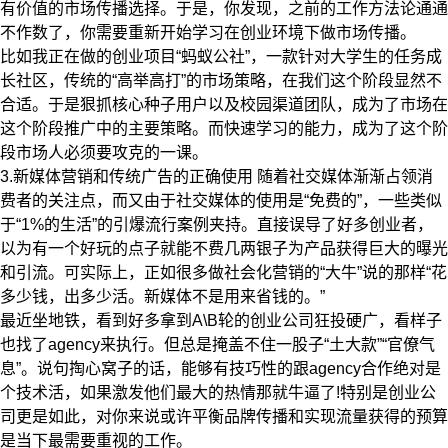
有价值的市场传播选择。于是，你发现，之前的工作方法论通通
不作数了，你需要重新开始学习在创业环境下做市场传播。
比如我正在做的创业项目“蚂蚁公社”，一款针对大学生的任务成
长社区，传统的“高举高打”的市场策略，在我们这个阶段显然不
合适。于是狠抓核心种子用户以及校园渠道团队，成为了市场在
这个阶段推广中的主要策略。而快速学习的能力，成为了这个阶
段市场人必须要攻克的一课。
3.新媒体营销和传统广告的正确使用 随着社交媒体渐渐占领消
费者的关注点，而又由于社交媒体的使用是“免费的”，一些类似
于“1%的生活”的引爆流行案例夹持。直接误导了好多创业者，
以为有一个好玩的点子就能不费几两银子为产品获得巨大的曝光
和引流。可实际上，正如很多做社会化营销的“大牛”说的那样“花
多少钱，出多少活。新媒体不是用来省钱的。”
最近坐地铁，看到好多拿到A\B轮的创业公司狂投硬广，看样子
也找了agency来执行。但总是掩盖不住一股子“土大款”“官僚气
息”。说句掏心窝子的话，能够有技巧性的跟agency合作绝对是
个技术活，如果激发他们最大的热情那就牛逼了!特别是创业公
司更是如此，对你来说或许平衡品牌传播和实现流量获得的预算
是当下最需要重视的工作。