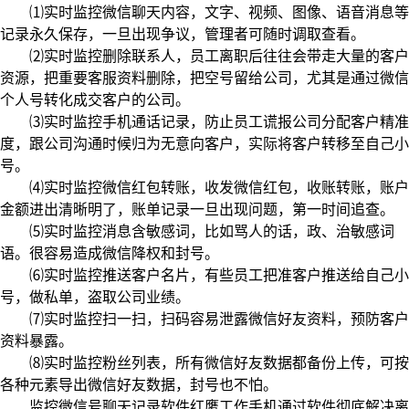
⑴实时监控微信聊天内容，文字、视频、图像、语音消息等
记录永久保存，一旦出现争议，管理者可随时调取查看。
⑵实时监控删除联系人，员工离职后往往会带走大量的客户
资源，把重要客服资料删除，把空号留给公司，尤其是通过微信
个人号转化成交客户的公司。
⑶实时监控手机通话记录，防止员工谎报公司分配客户精准
度，跟公司沟通时候归为无意向客户，实际将客户转移至自己小
号。
⑷实时监控微信红包转账，收发微信红包，收账转账，账户
金额进出清晰明了，账单记录一旦出现问题，第一时间追查。
⑸实时监控消息含敏感词，比如骂人的话，政、治敏感词
语。很容易造成微信降权和封号。
⑹实时监控推送客户名片，有些员工把准客户推送给自己小
号，做私单，盗取公司业绩。
⑺实时监控扫一扫，扫码容易泄露微信好友资料，预防客户
资料暴露。
⑻实时监控粉丝列表，所有微信好友数据都备份上传，可按
各种元素导出微信好友数据，封号也不怕。
监控微信号聊天记录软件红鹰工作手机通过软件彻底解决离