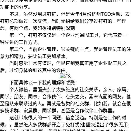
以只好以使用企业微信的感受来分享，而且我也不会做任何产品
功能上的分享。
不过，虽然没用过钉钉，但是今年4月份杭州TGO活动，去
钉钉总部做过一次交流，当时无招给我们分享过钉钉的一些理
念，有两个点，我印象特别特别深刻：
第一个，钉钉不仅仅是一个企业沟通IM工具，它代表着一
种先进的工作方式。
第二个，当前企业管理，很关键的一点，就是管理员工的注
意力和精力，要让员工更加聚焦。
当时感觉非常有道理，但是直到我真正用了企业IM工具之
后，才切身体会到这其中的缘由。
下面具体谈一下我的理解和感受：
个人微信，里面夹杂了太多维度的社交关系，亲人、家属、
同学、朋友、同事、合作伙伴、点头之交，素未谋面的网友，甚
至是从未联系过的人。再就是各类的社交群，比如我，就会在很
多技术群、家属群、同学群，甚至是合作伙伴工作群里。
这就带来很大的一个问题，信息泛滥。特别是在工作的时
候，，虽然绝大多数群都开启了免打扰(也坚决退出了很多无用