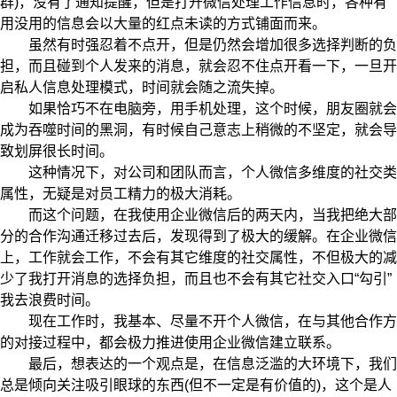
群)，没有了通知提醒，但是打开微信处理工作信息时，各种有
用没用的信息会以大量的红点未读的方式铺面而来。
虽然有时强忍着不点开，但是仍然会增加很多选择判断的负
担，而且碰到个人发来的消息，就会忍不住点开看一下，一旦开
启私人信息处理模式，时间就会随之流失掉。
如果恰巧不在电脑旁，用手机处理，这个时候，朋友圈就会
成为吞噬时间的黑洞，有时候自己意志上稍微的不坚定，就会导
致划屏很长时间。
这种情况下，对公司和团队而言，个人微信多维度的社交类
属性，无疑是对员工精力的极大消耗。
而这个问题，在我使用企业微信后的两天内，当我把绝大部
分的合作沟通迁移过去后，发现得到了极大的缓解。在企业微信
上，工作就会工作，不会有其它维度的社交属性，不但极大的减
少了我打开消息的选择负担，而且也不会有其它社交入口“勾引”
我去浪费时间。
现在工作时，我基本、尽量不开个人微信，在与其他合作方
的对接过程中，都会极力推进使用企业微信建立联系。
最后，想表达的一个观点是，在信息泛滥的大环境下，我们
总是倾向关注吸引眼球的东西(但不一定是有价值的)，这个是人