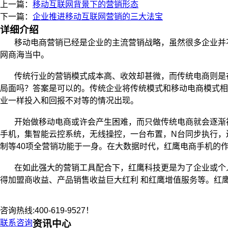
上一篇：
移动互联网背景下的营销形态
下一篇：
企业推进移动互联网营销的三大法宝
详细介绍
移动电商营销已经是企业的主流营销战略，虽然很多企业并
网商海当中。
传统行业的营销模式成本高、收效却甚微，而传统电商则是
局面吗？答案是可以的。传统企业将传统模式和移动电商模式相
业一样投入和回报不对等的情况出现。
开始做移动电商或许会产生困难，而只做传统电商就会逐渐
手机，集智能云控系统，无线操控，一台布置，
N
台同步执行，
制等
40
项全营销功能于一身。在大数据时代，红鹰电商手机的
在如此强大的营销工具配合下，红鹰科技更是为了企业或个
得加盟商收益、产品销售收益巨大红利 和红鹰增值服务等。红
咨询热线:400-619-9527！
联系咨询
资讯中心