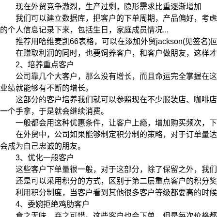
现在外贸竞争激烈，生产过剩，隐形需求比重逐渐增加
我们可以建立数据库，把客户的下单周期，产品偏好，考虑因
的个人信息记录下来，包括生日，家庭成员情况...
推荐用哈维麦凯66表格，可以在添加外贸jackson(见签名)
在赚取利润的同时，也要饲养客户，和客户做朋友，这样才
2、培养重点客户
公司靠几个大客户，那么没有增长，而且命运完全掌握在这几
业绩就能够有不断的增长。
这部分的客户培养我们就可以参照现在不少服装店、咖啡店做
一个手拿，于是就会继续消费。
一般都会用这种优惠条件，让客户上瘾，增加购买频次，下
在外贸中，公司如果能够制定积分制的策略，对于订单量达到
会成为自己忠诚的朋友。
3、优化一般客户
这些客户下单量很一般，对于这部分，除了保留之外，我们要
还是可以采用积分的方式，区别于第二层重点客户的积分奖励
利用积分制度，当客户看到其他很多客户等级都要高的时候，
4、委婉拒绝鸡肋客户
食之无味，弃之可惜。这些客户也会下单，但是每次价格都