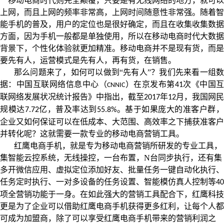
移动电商时代则完全颠覆，只要是有无线网络的地方，就可以
上网，而且上网的频率非常高，上网时间随意性非常强。随着智
能手机的普及，用户的定位也是很好确定，而且在收集收集数据
方面，因为手机一般都是单独使用，所以在移动电商时代大数据
背景下，个性化体验就更加精准。移动电商并不是现有货，而是
要先有人，运营模式是先有人，再有货，在销售。
那么问题来了，如何可以做到“先有人”？我们先来看一组数
据：中国互联网络信息中心（
）在京发布第
次《中国
41
CNNIC
联网络发展状况统计报告》中指出，截至
年
月，我国网民
2017
12
规模达
亿，普及率达到
。基于如果庞大的准客户群
7.72
55.8%
企业又如何保证可以在低成本、大范围、高效率之下捕获准客户
并转化呢？这就需要一款专业的移动电商营销工具。
红鹰电商手机，就是专为移动电商营销所研发的专业工具，
集智能云控系统，无线操控，一台布置，N台同步执行，还有集
多开微信应用、虚拟定位添加好友、批量任务一键自动化执行、
任务定时执行、一对多设备的任务设置、智能模仿真人控制等
40
项全营销功能于一身。在如此强大的营销工具配合下，红鹰科技
更是为了企业可以借助红鹰电商手机获得更多红利，让每个人都
可成为加盟商，除了可以享受红鹰电商手机带来的营销利润之