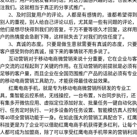
发以后，用户的朋友看到的话，对这方面感兴趣的话，也会来关
注我们。这就相当于真正的分享式推广。
2、及时回复用户的评论。人都是有感情的，谁都希望得到
别人的重视，别人给自己评论以后，尤其是一些有问题的评论，
他们是想尽快得到我们的答复，千万不要等很久才回复，这样用
户的热情度会急剧下降，这样就失去了对我们的信任度了。
3、真诚的态度。只要是做生意就需要有真诚的态度，只要
客户感受到你的真诚，接下来的事情就不用多说了。
互动营销对于移动电商微营销来说十分重要，它在企业与客
户交流的过程起到了关键的作用。在互动营销的前提就是必须有
足够的客户量，而且企业在全国范围推广产品的话就必须有专业
的移动电商营销工具助力，才能获得最佳收益效果。
红鹰电商手机，就是专为移动电商微营销所研发的专业工
具，集智能云控系统，无线操控，一台布置，N台同步执行，还
有集多开微信应用、虚拟定位添加好友、批量任务一键自动化执
行、任务定时执行、一对多设备的任务设置、智能模仿真人控制
等40项全营销功能于一身。在如此强大的营销工具配合下，红鹰
科技更是为了企业可以借助红鹰电商手机获得更多红利，让每个
人都可成为加盟商，除了可以享受红鹰电商手机带来的营销利润