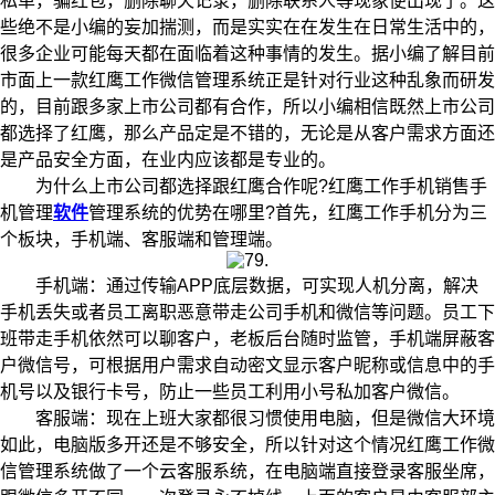
私单，骗红包，删除聊天记录，删除联系人等现象便出现了。这
些绝不是小编的妄加揣测，而是实实在在发生在日常生活中的，
很多企业可能每天都在面临着这种事情的发生。据小编了解目前
市面上一款红鹰工作微信管理系统正是针对行业这种乱象而研发
的，目前跟多家上市公司都有合作，所以小编相信既然上市公司
都选择了红鹰，那么产品定是不错的，无论是从客户需求方面还
是产品安全方面，在业内应该都是专业的。
为什么上市公司都选择跟红鹰合作呢?红鹰工作手机销售手
机管理
软件
管理系统的优势在哪里?首先，红鹰工作手机分为三
个板块，手机端、客服端和管理端。
手机端：通过传输APP底层数据，可实现人机分离，解决
手机丢失或者员工离职恶意带走公司手机和微信等问题。员工下
班带走手机依然可以聊客户，老板后台随时监管，手机端屏蔽客
户微信号，可根据用户需求自动密文显示客户昵称或信息中的手
机号以及银行卡号，防止一些员工利用小号私加客户微信。
客服端：现在上班大家都很习惯使用电脑，但是微信大环境
如此，电脑版多开还是不够安全，所以针对这个情况红鹰工作微
信管理系统做了一个云客服系统，在电脑端直接登录客服坐席，