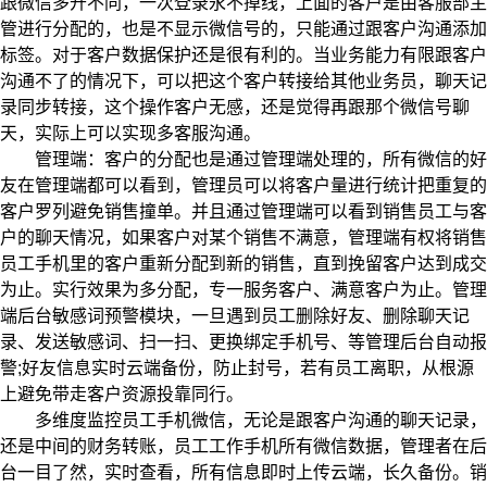
跟微信多开不同，一次登录永不掉线，上面的客户是由客服部主
管进行分配的，也是不显示微信号的，只能通过跟客户沟通添加
标签。对于客户数据保护还是很有利的。当业务能力有限跟客户
沟通不了的情况下，可以把这个客户转接给其他业务员，聊天记
录同步转接，这个操作客户无感，还是觉得再跟那个微信号聊
天，实际上可以实现多客服沟通。
管理端：客户的分配也是通过管理端处理的，所有微信的好
友在管理端都可以看到，管理员可以将客户量进行统计把重复的
客户罗列避免销售撞单。并且通过管理端可以看到销售员工与客
户的聊天情况，如果客户对某个销售不满意，管理端有权将销售
员工手机里的客户重新分配到新的销售，直到挽留客户达到成交
为止。实行效果为多分配，专一服务客户、满意客户为止。管理
端后台敏感词预警模块，一旦遇到员工删除好友、删除聊天记
录、发送敏感词、扫一扫、更换绑定手机号、等管理后台自动报
警;好友信息实时云端备份，防止封号，若有员工离职，从根源
上避免带走客户资源投靠同行。
多维度监控员工手机微信，无论是跟客户沟通的聊天记录，
还是中间的财务转账，员工工作手机所有微信数据，管理者在后
台一目了然，实时查看，所有信息即时上传云端，长久备份。销