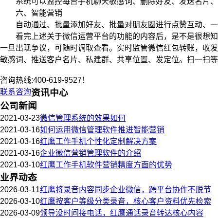
系统可以监控每台手机聊天敏感词、删除好友、发送名片、收
六、智能营销
自动通过、批量添加好友、批量对朋友圈进行点赞互动、一键
看完上述关于微信运营平台的功能的内容后，是不是很想知道
一旦出现争议，可随时调取查看。实时监管微信红包转账，收发
敏感词、推送客户名片、私建群、共享位置、发定位。扫一扫等
咨询热线:400-619-9527！
联系咨询
资讯中心
公司新闻
2021-03-23
微信管理系统的效果如何
2021-03-16
如何运用微信管理软件推进智能营销
2021-03-16
红鹰工作手机个性化定制解决方案
2021-03-16
企业微信营销管理软件的介绍
2021-03-10
红鹰工作手机软件营销精度方面的优势
业界动态
2026-03-11
红鹰将录音内容同步企业微信，跨平台协作不脱节
2026-03-10
红鹰按客户等级分类录音，核心客户资料优先检索
2026-03-09
领导没时间接电话，红鹰通话录音转达核心内容