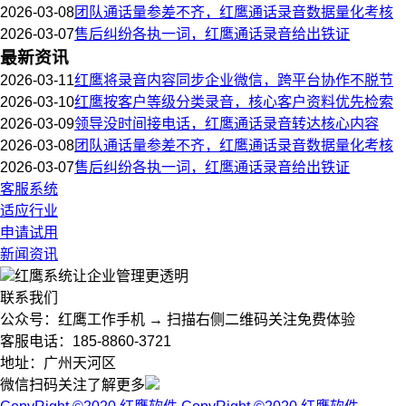
2026-03-08
团队通话量参差不齐，红鹰通话录音数据量化考核
2026-03-07
售后纠纷各执一词，红鹰通话录音给出铁证
最新资讯
2026-03-11
红鹰将录音内容同步企业微信，跨平台协作不脱节
2026-03-10
红鹰按客户等级分类录音，核心客户资料优先检索
2026-03-09
领导没时间接电话，红鹰通话录音转达核心内容
2026-03-08
团队通话量参差不齐，红鹰通话录音数据量化考核
2026-03-07
售后纠纷各执一词，红鹰通话录音给出铁证
客服系统
适应行业
申请试用
新闻资讯
红鹰系统
让企业管理更透明
联系我们
公众号：红鹰工作手机 → 扫描右侧二维码关注免费体验
客服电话：185-8860-3721
地址：广州天河区
微信扫码关注了解更多