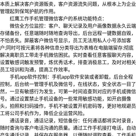
本质上解决客户资源贩卖，客户资源流失问题，从根本上为企业
管理起到保驾护航的作用。
红鹰工作手机管理微信客户的系统功能特点：
微信全方位监控：客户、聊天记录及用户画像数据永久云端
存储备份，任意端随时随地查询导出，后台远程一键数据自毁，
不怕丢失。屏蔽客户微信号显示，员工无法用私人小号添加客
户;同时可按元素将各种信息分类导出为表格在电脑端留存;彻底
解决离职员工带走手机微信困扰。实时查看任意客服聊天内容，
设置敏感词触发预警，炼优秀话术，排查消极怠工，及时对相关
员工培训和沟通，提高工作效率。
手机app软件控制：手机app软件安装或者卸载，后台全程
控制，后台统一管理手机及微信号，在线状态，安全状态一目了
然，一旦有敏感行为发生，可第一时间追查到对应的手机或微信
号。通过设置禁止手机设备的一些常用敏感功能，如开启摄像
头，拍照和扫码操作，手机不被设置开机密码等，更好地规避员
工将公司手机作为，降低企业运营风险。
通话录音，通话记录，短信备份：任何通话都将实时录音，
随时查询与客户电话沟通的质量。通过工作手机接打电话，自动
产生通话记录，并保存在服务器，以便随时调取查看。工作手机