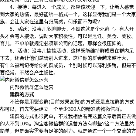
4、接待：每进入一个成员，都应该欢迎一下，让新人感觉
到大家的热情，最好能统一格式一个，这样显得我们是一个大家
族，会让大家在这里有归属感，何乐而不为呢?
5、活跃：没事儿多聊聊天，不然这就是个死群了。有人开
头才会有人接话，调动大家积极性，可以是烹饪、美食、美妆、
育儿，不单单就规定必须聊公司的话题，那样会很压抑的。
6、活动：没事儿搞搞活动，这样既能维持群成员在群内呆
下去，还会让他们邀请别人进来，这样你的群会越来越壮大，一
有什么福利记得给你的群成员，个别时候可以薄利多销，但是不
要经常，不然会产生惯性。
内部微信群怎么运营
建群的方式
不管你是用裂变群(目前效果甚微)的方式还是直拉群的方式
都可以，首先需要建立一个至少300人的精准购物微信群。
建群的方式也很简单，不过我相信看完这篇文章后真正去做
的人不到10%。淘宝客微信群的运营方法有哪些?这个方法虽然
简单，但是确实需要有足够的耐力。就是通过一个一个交流的方