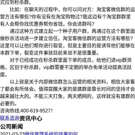
式拉到秒杀群。
比如：在聊天的过程中，你可以问对方：淘宝客微信群的运
营方法有哪些?你有没有在淘宝购物过?我这边有个淘宝群群里
有人会帮你找优惠券帮你省钱，你会进群吗?
通过这种方式建立起一个种子用户群，再通过在这个群里面
做秒杀活动进一步建立信任。淘宝客微信群的运营方法有哪些?
这里可以让他们帮你进行裂变，但是主要目的是诱导他们能够在
本群下单，裂变这件事就目前来说不是很重要。
对于已经成功在秒杀群里面下单的成员，给他们进vip群资
格，区别于秒杀群，vip群需要不定期的举办免单活动提高活跃
度。
以上就是关于内部微信群怎么运营的相关资料，相信大家看
了都会有所体会。值得提醒大家的是建群是靠长时间的坚持才会
越来越壮大的。不能三天打鱼，两天晒网的，这样就没有建群的
必要的。
咨询热线:400-619-9527！
联系咨询
资讯中心
公司新闻
2021-03-23
微信管理系统的效果如何