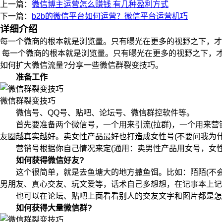
上一篇：
微信博主运营怎么赚钱 有几种盈利方式
下一篇：
b2b的微信平台如何运营？微信平台运营机巧
详细介绍
每一个微商的根本就是浏览量。只有曝光在更多的视野之下，才
每一个微商的根本就是浏览量。只有曝光在更多的视野之下，
如何扩大微信流量?分享一些微信群裂变技巧。
准备工作
微信群裂变技巧
微信号、QQ号、贴吧、论坛号、微信群控软件等。
首先要准备两个微信号，一个用来引流(拉群)，一个用来营销
友圈越真实越好。卖女性产品最好也打造成女性号(不要问我为
营销号根据你自己情况来定(通用：卖男性产品用女号，女性产
如何获得微信好友?
这个很简单，就是去鱼塘大的地方撒鱼饵。比如：陌陌(不会站
男朋友、真心交友、玩文爱等，话术自己多想想，在记事本上记
也可以在论坛、贴吧上面看看别人的交友文字和图片都是怎么
如何获得大量微信群?