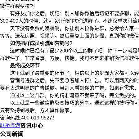
微信群裂变技巧
有好友加你之后，切记：别人加你微信后切记不要多聊，能让
300-400人的时候，就可以让他们拉你进群了。不建议单次
天下没有免费的晚餐啊，你让别人拉你进群，总得给人家一点
等等。送私房照、视频等。然后重复上面的步骤，直到你的微信
如何把群成员引流到营销号?
这时候你已经有了最少200个以上的群了吧，你下一步就是
群软件了，非常省事，方便，快捷。我可不是来推销微信群软件
最终成交环节
这里就到了最重要的环节了，相信以上的步骤大家都可以轻
营销号进群之后，先不要急着加人打广告。可以用两天的时间
要有太过明显的广告嫌疑。当别人看到你的广告，如果有需求，
通过以上这几部，你的精准流量不就来了吗，完全免费的。
以上就是一些微信群裂变技巧的分享。通过这样的技巧你可以
只有坚持到最后，方才算作赢家。
咨询热线:400-619-9527！
联系咨询
资讯中心
公司新闻