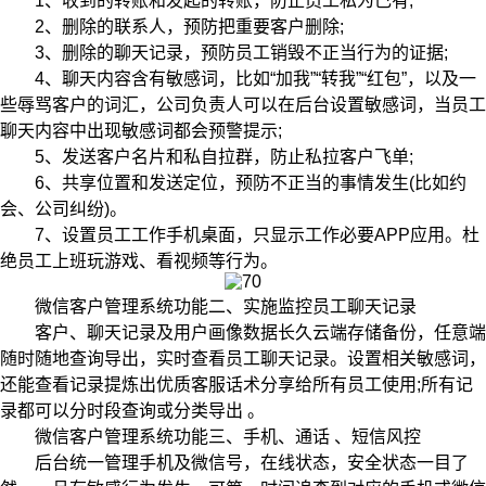
1、收到的转账和发起的转账，防止员工私为己有;
2、删除的联系人，预防把重要客户删除;
3、删除的聊天记录，预防员工销毁不正当行为的证据;
4、聊天内容含有敏感词，比如“加我”“转我”“红包”，以及一
些辱骂客户的词汇，公司负责人可以在后台设置敏感词，当员工
聊天内容中出现敏感词都会预警提示;
5、发送客户名片和私自拉群，防止私拉客户飞单;
6、共享位置和发送定位，预防不正当的事情发生(比如约
会、公司纠纷)。
7、设置员工工作手机桌面，只显示工作必要APP应用。杜
绝员工上班玩游戏、看视频等行为。
微信客户管理系统功能二、实施监控员工聊天记录
客户、聊天记录及用户画像数据长久云端存储备份，任意端
随时随地查询导出，实时查看员工聊天记录。设置相关敏感词，
还能查看记录提炼出优质客服话术分享给所有员工使用;所有记
录都可以分时段查询或分类导出 。
微信客户管理系统功能三、手机、通话 、短信风控
后台统一管理手机及微信号，在线状态，安全状态一目了