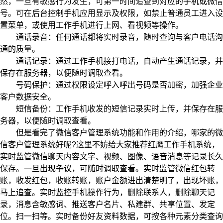
然，一旦有敏感行为发生，可第一时间追查到对应的手机或微信
号。可在后台控制手机应用显示及权限，如禁止普通员工进入设
置菜单，或使用工作手机进行上网、看视频等操作。
通话录音：任何通话都将实时录音，随时查询与客户电话沟
通的质量。
通话记录：通过工作手机接打电话，自动产生通话记录，并
保存在服务器，以便随时调取查看。
号码保护：通过权限设定呼入呼出号码是否加密，加强企业
客户数据安全。
短信备份：工作手机收发的短信记录实时上传，并保存在服
务器，以便随时调取查看。
但是看完了微信客户管理系统功能和作用的介绍，哪家的微
信客户管理系统好呢?这里不妨给大家推荐红鹰工作手机系统，
实时监管微信聊天内容文字、视频、图像、语音消息等记录长久
保存。一旦出现争议，可随时调取查看。实时监管微信红包转
账，收发红包，收账转账，账户金额进出清楚明了，出现坏账，
马上追查。实时监控手机操作行为，删除联系人，删除聊天记
录，消息含敏感词、推送客户名片、私建群、共享位置、发定
位。扫一扫等。实时备份好友资料数据，可按各种元素分类查询