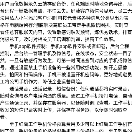
用户画像数据永久云端存储备份，任意端随时随地查询导出，后
台远程一键数据自毁，不怕丢失。屏蔽客户微信号显示，员工无
法用私人小号添加客户;同时可按元素将各种信息分类导出为表
格在电脑端留存;彻底解决离职员工带走手机微信困扰。实时查
看任意客服聊天内容，设置敏感词触发预警，炼优秀话术，排查
消极怠工，及时对相关员工培训和沟通，提高工作效率。
手机app软件控制：手机app软件安装或者卸载，后台全程
控制，后台统一管理手机及微信号，在线状态，安全状态一目了
然，一旦有敏感行为发生，可第一时间追查到对应的手机或微信
号。通过设置禁止手机设备的一些常用敏感功能，如开启摄像
头，拍照和扫码操作，手机不被设置开机密码等，更好地规避员
工将公司手机作为，降低企业运营风险。
通话录音，通话记录，短信备份：任何通话都将实时录音，
随时查询与客户电话沟通的质量。通过工作手机接打电话，自动
产生通话记录，并保存在服务器，以便随时调取查看。工作手机
收发的短信记录实时上传，并保存在服务器，以便随时调取查
看。
至于红鹰工作手机价格预算费用多少可以上红鹰工作手机官
网了解，手机设备的价格是跟手机官方价格统一的，至于软件的