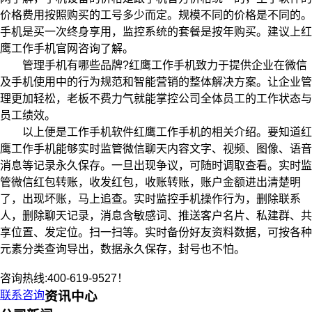
价格费用按照购买的工号多少而定。规模不同的价格是不同的。
手机是买一次终身享用，监控系统的套餐是按年购买。建议上红
鹰工作手机官网咨询了解。
管理手机有哪些品牌?红鹰工作手机致力于提供企业在微信
及手机使用中的行为规范和智能营销的整体解决方案。让企业管
理更加轻松，老板不费力气就能掌控公司全体员工的工作状态与
员工绩效。
以上便是工作手机软件红鹰工作手机的相关介绍。要知道红
鹰工作手机能够实时监管微信聊天内容文字、视频、图像、语音
消息等记录永久保存。一旦出现争议，可随时调取查看。实时监
管微信红包转账，收发红包，收账转账，账户金额进出清楚明
了，出现坏账，马上追查。实时监控手机操作行为，删除联系
人，删除聊天记录，消息含敏感词、推送客户名片、私建群、共
享位置、发定位。扫一扫等。实时备份好友资料数据，可按各种
元素分类查询导出，数据永久保存，封号也不怕。
咨询热线:400-619-9527！
联系咨询
资讯中心