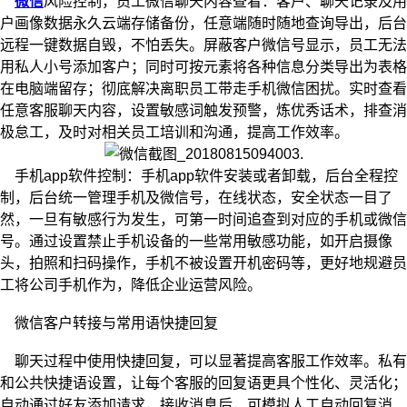
微信
风险控制，员工微信聊天内容查看：客户、聊天记录及用
户画像数据永久云端存储备份，任意端随时随地查询导出，后台
远程一键数据自毁，不怕丢失。屏蔽客户微信号显示，员工无法
用私人小号添加客户；同时可按元素将各种信息分类导出为表格
在电脑端留存；彻底解决离职员工带走手机微信困扰。实时查看
任意客服聊天内容，设置敏感词触发预警，炼优秀话术，排查消
极怠工，及时对相关员工培训和沟通，提高工作效率。
手机app软件控制：手机app软件安装或者卸载，后台全程控
制，后台统一管理手机及微信号，在线状态，安全状态一目了
然，一旦有敏感行为发生，可第一时间追查到对应的手机或微信
号。通过设置禁止手机设备的一些常用敏感功能，如开启摄像
头，拍照和扫码操作，手机不被设置开机密码等，更好地规避员
工将公司手机作为，降低企业运营风险。
微信客户转接与常用语快捷回复
聊天过程中使用快捷回复，可以显著提高客服工作效率。私有
和公共快捷语设置，让每个客服的回复语更具个性化、灵活化；
自动通过好友添加请求，接收消息后，可模拟人工自动回复消