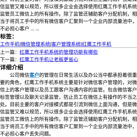
信监管又难以规范，所以很多企业会选择使用红鹰工作手机系统
监管员工微信上的所有操作。除了监管还辅助客户分配机制，相
当于将员工手中的所有微信客户汇聚到一个企业内部流量池中，
不必担心客户 ... ...
标签：
工作手机
|
微信管理系统
|
客户管理系统
|
红鹰工作手机
上一篇：
红鹰工作手机系统的管理功能有哪些
下一篇：
红鹰工作手机让老板更省心
详细介绍
公司微信
客户
的管理在日常生活以及办公当中都承担着很重
要的角色，红鹰工作手机系统主要是针对微信客户管理的，对微
信上的客户管理以及员工跟客户沟通内容的监管。包含微信客户
标签管理以及聊天记录监管，防止员工在微信上有操作的不当之
处。目前主要的客户对接模式都是引流到微信上面沟通，但是微
信监管又难以规范，所以很多企业会选择使用红鹰工作手机系统
监管员工微信上的所有操作。除了监管还辅助客户分配机制，相
当于将员工手中的所有微信客户汇聚到一个企业内部流量池中，
不必担心客户丢失问题。