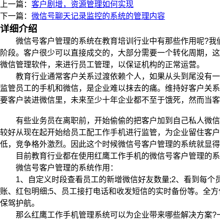
上一篇：
客户剧增，资源管理如何实现
下一篇：
微信号聊天记录监控的系统的管理内容
详细介绍
微信号客户管理的系统在教育培训行业中有那些作用呢?我们
阶段。客户很少可以直接成交的，大部分需要一个转化周期，这
微信管理软件，来进行员工管理，以保证机构的正常运营。
教育行业通常客户关系过渡依赖个人，如果从头到尾没有一
监管员工的手机和微信，是企业难以抹去的痛。维持好客户关系
要客户装进微信里，未来至少十年企业都不至于饿死，然而当客
有些业务员在离职前，开始偷偷的把客户加到自己私人微信上
较好从现在起开始给员工配工作手机进行监管，为企业留住客
低，竞争格外激烈。因此这个时候微信号客户管理的系统就显得
目前教育行业都在使用红鹰工作手机的微信号客户管理的系
微信号客户管理的系统作用：
1、自定义时段查看员工的新增微信好友数量;2、看到每个员
账、红包明细;5、员工接打电话和收发短信的实时备份等。全
保驾护航。
那么红鹰工作手机管理系统可以为企业带来哪些解决方案?一