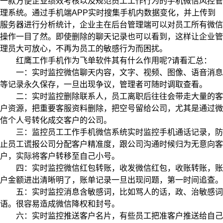
一款方便企业绩效考核以及规范员工工作行为的手机微信风控管
理系统。通过手机端APP实时搜集手机内数据变化，并上传到
服务器进行分析统计，企业主在后台管理端可以对员工所有微信
操作一目了然。即使删除的聊天记录也可以看到，这样让企业管
理员大可放心，不再为员工的敏感行为而困扰。
红鹰工作手机作为飞单软件其有什么作用呢?请看汇总：
一：实时监控微信聊天内容，文字、视频、图像、语音消息
等记录永久保存，一旦出现争议，管理者可随时调取查看。
二：实时监控删除联系人，员工离职后往往会带走大量的客
户资源，把重要客服资料删除，把空号留给公司，尤其是通过微
信个人号转化成交客户的公司。
三：监控员工工作手机微信系统实时监控手机通话记录，防
止员工谎报公司分配客户精准度，跟公司沟通时候归为无意向客
户，实际将客户转移至自己小号。
四：实时监控微信红包转账，收发微信红包，收账转账，账
户金额进出清晰明了，账单记录一旦出现问题，第一时间追查。
五：实时监控消息含敏感词，比如骂人的话，政、治敏感词
语。很容易造成微信降权和封号。
六：实时监控推送客户名片，有些员工把准客户推送给自己