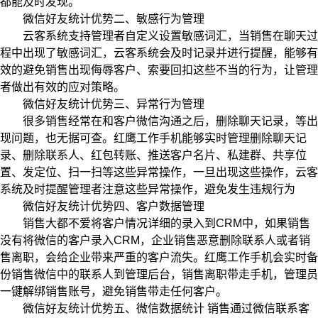
都能及时发现。
微信好友统计优势二、敏感行为管理
云客系统支持管理者自定义设置敏感词汇，当销售在聊天过
程中出现了敏感词汇，云客系统会及时记录并进行提醒，能够有
效的避免销售出现侮辱客户、索要回扣这些不当的行为，让管理
者做出有效的应对策略。
微信好友统计优势三、异常行为管理
很多销售经常在和客户微信沟通之后，删除聊天记录，等出
现问题，也无据可查。红鹰工作手机能够实时管理删除聊天记
录、删除联系人、红包转账、推送客户名片、私建群、共享位
置、发定位、扫一扫等这些异常操作，一旦出现这些操作，云客
系统及时提醒管理者注意这些异常操作，避免发生违规行为
微信好友统计优势四、客户数据管理
销售大都不爱将客户情况详细的录入到CRM中，如果销售
没有将微信的客户录入CRM，企业销售恶意删除联系人或者销
售离职，会给企业带来严重的客户流失。红鹰工作手机会实时备
份销售微信中的联系人到管理后台，销售离职带走手机，管理员
一键解绑销售账号，避免销售带走任何客户。
微信好友统计优势五、微信数据统计 销售通过微信联系客