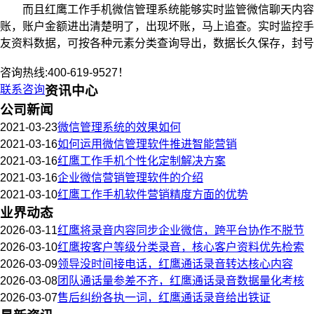
而且红鹰工作手机微信管理系统能够实时监管微信聊天内容文
账，账户金额进出清楚明了，出现坏账，马上追查。实时监控手
友资料数据，可按各种元素分类查询导出，数据长久保存，封号
咨询热线:400-619-9527！
联系咨询
资讯中心
公司新闻
2021-03-23
微信管理系统的效果如何
2021-03-16
如何运用微信管理软件推进智能营销
2021-03-16
红鹰工作手机个性化定制解决方案
2021-03-16
企业微信营销管理软件的介绍
2021-03-10
红鹰工作手机软件营销精度方面的优势
业界动态
2026-03-11
红鹰将录音内容同步企业微信，跨平台协作不脱节
2026-03-10
红鹰按客户等级分类录音，核心客户资料优先检索
2026-03-09
领导没时间接电话，红鹰通话录音转达核心内容
2026-03-08
团队通话量参差不齐，红鹰通话录音数据量化考核
2026-03-07
售后纠纷各执一词，红鹰通话录音给出铁证