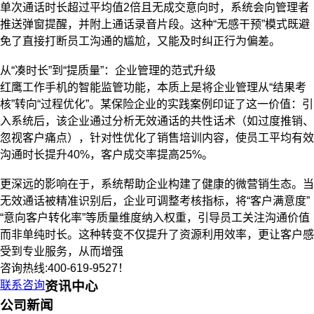
单次通话时长超过平均值2倍且无成交意向时，系统会向管理者
推送弹窗提醒，并附上通话录音片段。这种“无感干预”模式既避
免了直接打断员工沟通的尴尬，又能及时纠正行为偏差。
从“凑时长”到“提质量”：企业管理的范式升级
红鹰工作手机的智能监管功能，本质上是将企业管理从“结果考
核”转向“过程优化”。某保险企业的实践案例印证了这一价值：引
入系统后，该企业通过分析无效通话的共性话术（如过度推销、
忽视客户痛点），针对性优化了销售培训内容，使员工平均有效
沟通时长提升40%，客户成交率提高25%。
更深远的影响在于，系统帮助企业构建了健康的微营销生态。当
无效通话被精准识别后，企业可调整考核指标，将“客户满意度”
“意向客户转化率”等质量维度纳入权重，引导员工关注沟通价值
而非单纯时长。这种转变不仅提升了资源利用效率，更让客户感
受到专业服务，从而增强
咨询热线:400-619-9527！
联系咨询
资讯中心
公司新闻