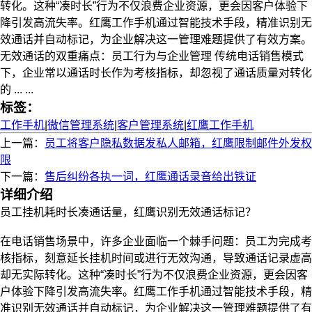
转化。这种“凑时长”行为不仅浪费企业资源，更会因客户体验下
降引发高流失率。红鹰工作手机通过智能技术手段，精准识别无
效通话并自动标记，为企业解决这一管理难题提供了有效方案。
无效通话的双重痛点：员工行为与企业管理 传统电话销售模式
下，企业常以通话时长作为考核指标，却忽视了通话质量对转化
的 ... ...
标签：
工作手机
|
微信管理系统
|
客户管理系统
|
红鹰工作手机
上一篇：
员工将客户隐私数据发私人邮箱，红鹰限制邮件外发权
限
下一篇：
售后纠纷各执一词，红鹰通话录音给出铁证
详细介绍
员工挂机耗时长凑通话量，红鹰识别无效通话标记？
在电话销售场景中，许多企业面临一个棘手问题：员工为完成考
核指标，刻意延长挂机时间或进行无效沟通，导致通话记录虚高
却无实际转化。这种“凑时长”行为不仅浪费企业资源，更会因客
户体验下降引发高流失率。红鹰工作手机通过智能技术手段，精
准识别无效通话并自动标记，为企业解决这一管理难题提供了有