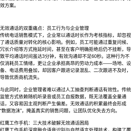
效方案。
无效通话的双重痛点：员工行为与企业管理
传统电话销售模式下，企业常以通话时长作为考核指标，却忽视
了通话质量对转化的核心影响。例如，员工可能通过重复问候、
冗长介绍等方式拖延时间，甚至在客户明确拒绝后仍不挂断，导
致平均通话时间虽达3分钟，有效沟通却不足60秒。这种行为不
仅消耗员工情绪，更让企业承担高昂的劳动力成本——场地、设
备、电话费用叠加，却因客户跟进记录混乱、二次跟进不及时，
导致优质商机流失。
与此同时，企业管理者难以通过人工抽查判断通话有效性。传统
监管方式依赖随机听录音或员工自报数据，既无法覆盖全量通
话，又容易因主观判断产生偏差。无效通话的积累最终会形成
“数据泡沫”，掩盖真实的销售问题，让团队优化失去方向。
红鹰工作手机：三大技术破解无效通话困局
红鹰工作手机深度融合语音识别与自然语言处理技术，构建了覆